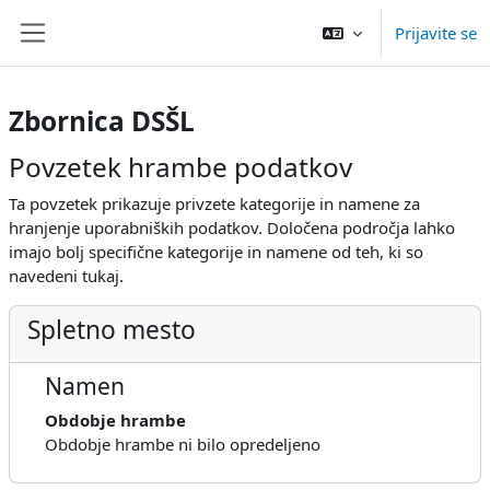
Preskoči na glavno vsebino
Prijavite se
Stransko polje
Zbornica DSŠL
Povzetek hrambe podatkov
Ta povzetek prikazuje privzete kategorije in namene za
hranjenje uporabniških podatkov. Določena področja lahko
imajo bolj specifične kategorije in namene od teh, ki so
navedeni tukaj.
Spletno mesto
Namen
Obdobje hrambe
Obdobje hrambe ni bilo opredeljeno